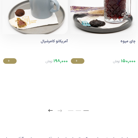
چای میوه
آمریکانو کامرشیال
198,000
150,000
+
+
تومان
تومان
خرید
خرید