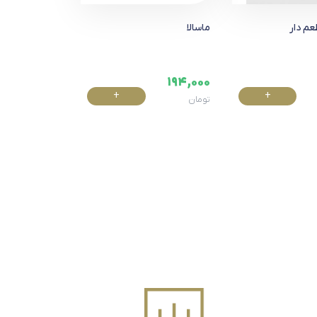
عم دار
ماسالا
194,000
+
+
تومان
خرید
خرید