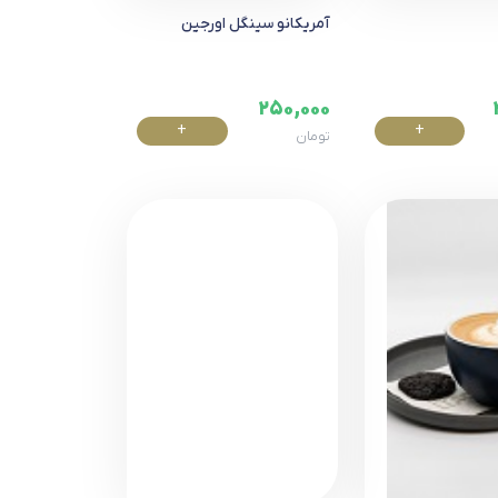
آمریکانو سینگل اورجین
250,000
+
+
تومان
خرید
خرید