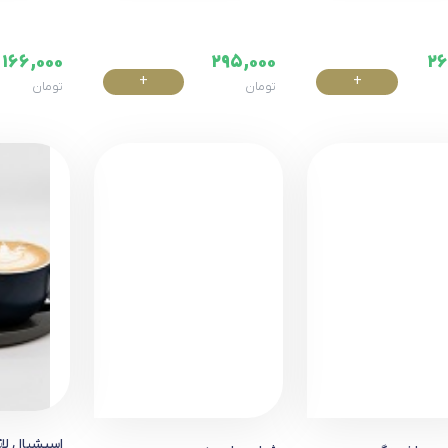
166,000
295,000
26
+
+
تومان
تومان
خرید
خرید
اسپشیال لا