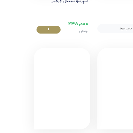
اسپرسو سینگل اورجین
248,000
ناموجود
+
تومان
خرید