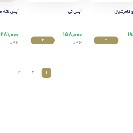
و کامرشیال
آیس تی
آیس لاته ط
281,000
158,000
19
+
+
تومان
تومان
خرید
خرید
←
3
2
1