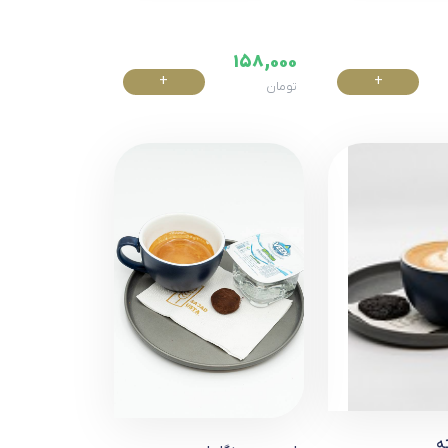
158,000
+
+
تومان
خرید
خرید
ته