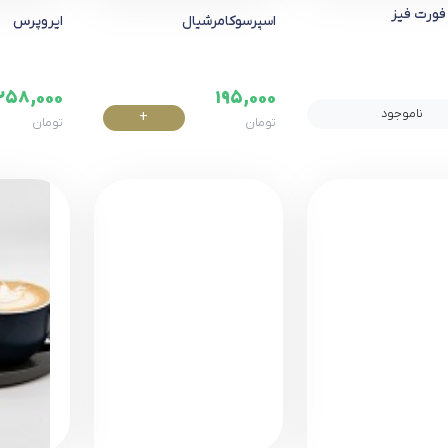
فورت فیز
اسپرسوکامرشیال
ایروپرس
258,000
195,000
ناموجود
+
تومان
تومان
خرید