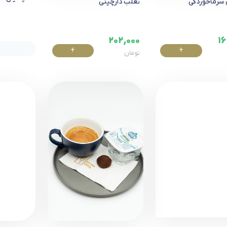
سرماخوردگی
ثعلب دارچینی
202,000
16
+
+
تومان
خرید
خرید