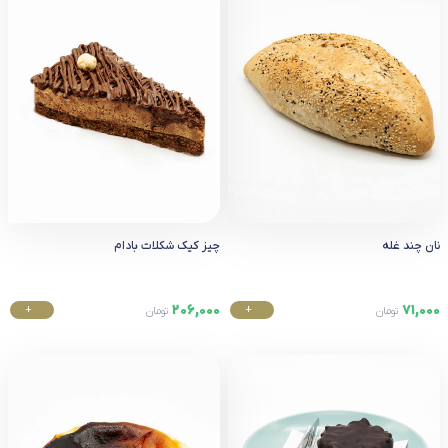
نان چند غله
چیز کیک شکلات بادام
206,000
71,000
+
+
تومان
تومان
خرید
خرید