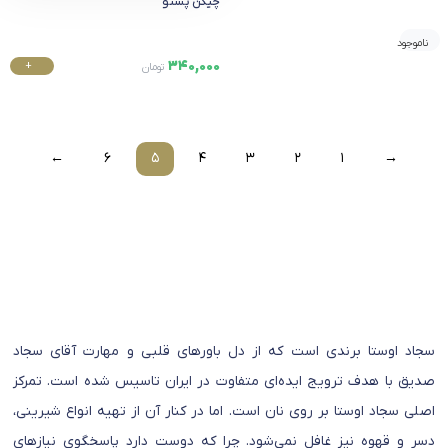
چیکن پستو
ناموجود
340,000
+
تومان
خرید
←
6
5
4
3
2
1
→
سجاد اوستا برندی است که از دل باورهای قلبی و مهارت آقای سجاد
صدیق با هدف ترویج ایده‌ای متفاوت در ایران تاسیس شده است. تمرکز
اصلی سجاد اوستا بر روی نان است. اما در کنار آن از تهیه انواع شیرینی،
دسر و قهوه نیز غافل نمی‌شود. چرا که دوست دارد پاسخگوی نیازهای