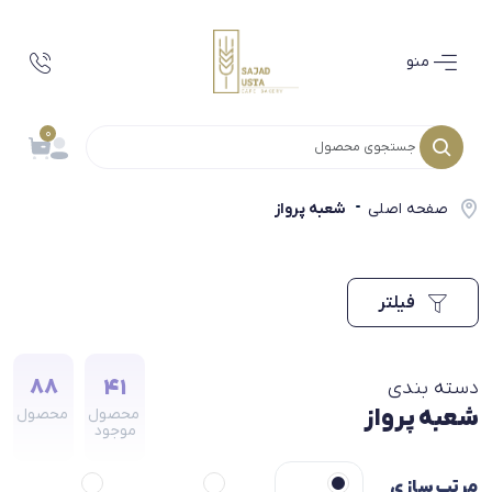
منو
0
صفحه اصلی
شعبه پرواز
فیلتر
88
41
دسته بندی
شعبه پرواز
محصول
محصول
موجود
مرتب سازی