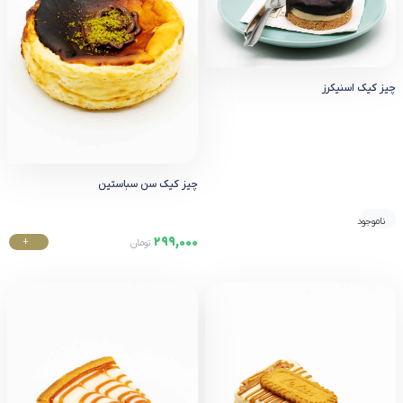
چیز کیک اسنیکرز
چیز کیک سن سباستین
ناموجود
299,000
+
تومان
خرید