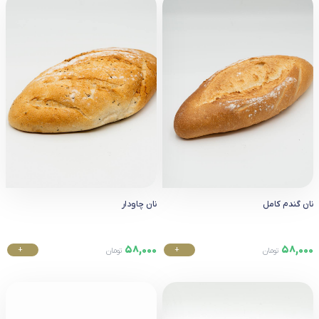
نان گندم کامل
نان چاودار
58,000
58,000
+
+
تومان
تومان
خرید
خرید