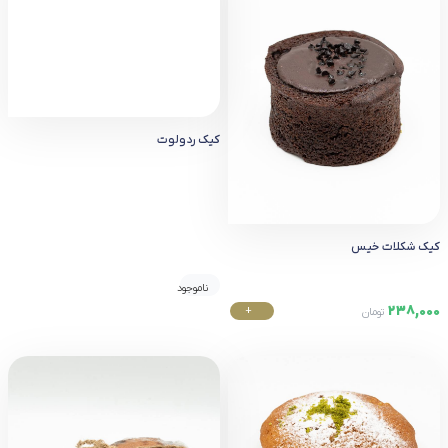
کیک ردولوت
کیک شکلات خیس
ناموجود
238,000
+
تومان
خرید