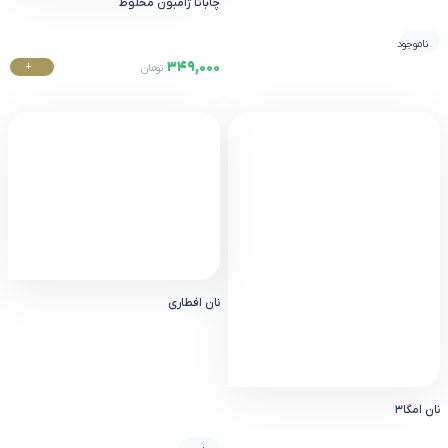
چاباتا ژامبون مخلوط
ناموجود
349,000
+
تومان
خرید
نان افطاری
نان امگا۳