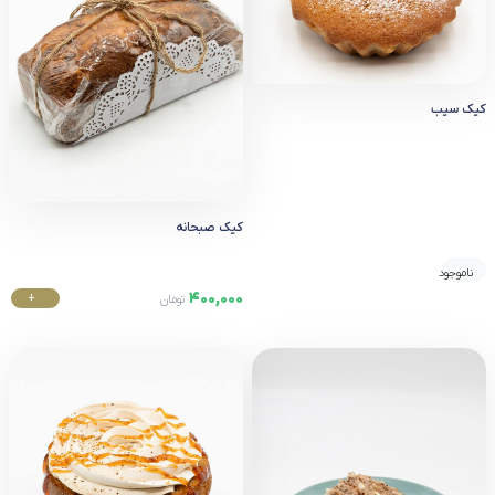
کیک سیب
کیک صبحانه
ناموجود
400,000
+
تومان
خرید