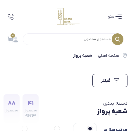
منو
0
صفحه اصلی
شعبه پرواز
فیلتر
88
41
دسته بندی
شعبه پرواز
محصول
محصول
موجود
مرتب سازی