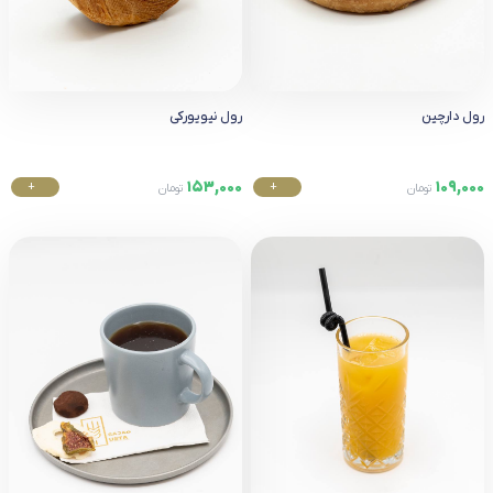
رول دارچین
رول نیویورکی
153,000
109,000
+
+
تومان
تومان
خرید
خرید