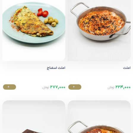
املت
املت اسفناج
277,000
224,000
+
+
تومان
تومان
خرید
خرید