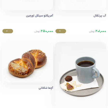
آب پرتقال
آمریکانو سینگل اورجین
250,000
201,000
+
+
تومان
تومان
خرید
خرید
آچما شکلاتی