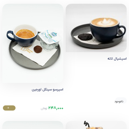
اسپشیال لاته
اسپرسو سینگل اورجین
ناموجود
248,000
+
تومان
خرید