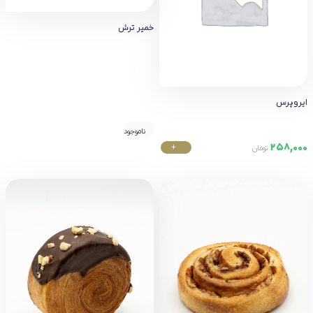
خمیر ترش
ایروپرس
ناموجود
258,000
+
تومان
خرید