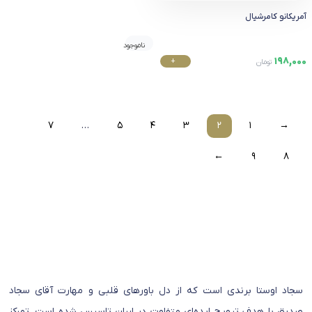
آمریکانو کامرشیال
ناموجود
198,000
+
تومان
خرید
7
…
5
4
3
2
1
→
←
9
8
سجاد اوستا برندی است که از دل باورهای قلبی و مهارت آقای سجاد
صدیق با هدف ترویج ایده‌ای متفاوت در ایران تاسیس شده است. تمرکز