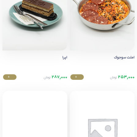
املت سوجوک
اپرا
287,000
253,000
+
+
تومان
تومان
خرید
خرید