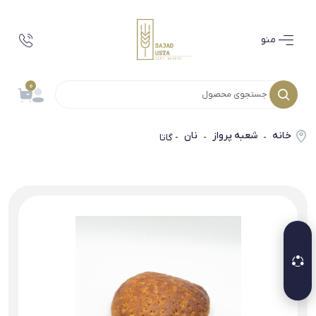
منو
0
خانه
شعبه پرواز
نان
-
-
- گاتا