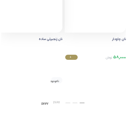
نان چاودار
نان زنجبیلی ساده
58,000
+
تومان
خرید
ناموجود