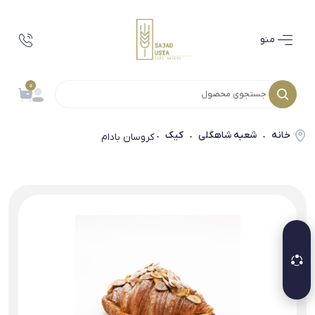
منو
0
خانه
شعبه شاهگلی
کیک
-
-
- کروسان بادام