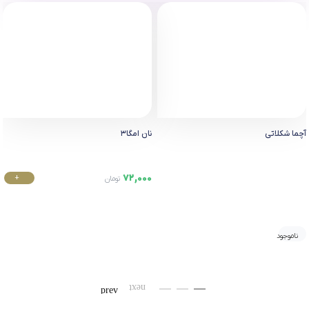
آچما شکلاتی
نان امگا۳
72,000
+
تومان
خرید
ناموجود