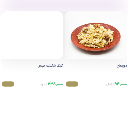
دویماج
کیک شکلات خیس
238,000
194,000
+
+
تومان
تومان
خرید
خرید